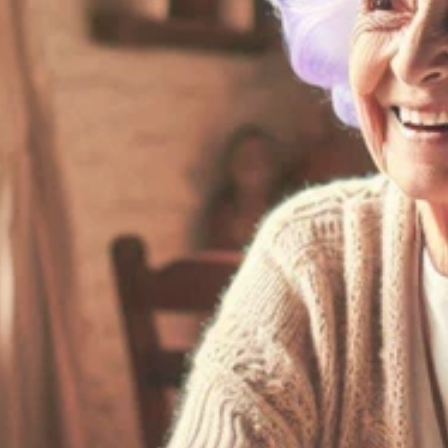
Pour les 
proches
Une solution complémentaire pour 
maintenir du lien
Plus de sérénité au quotidien
Une présence même quand on ne 
peut pas être là