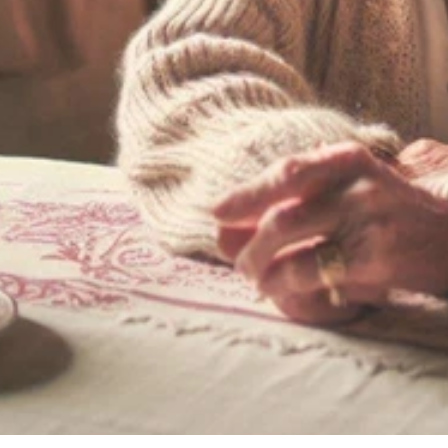
Pour les 
professionnels / 
structures
Un outil complémentaire 
d’accompagnement
Un support au maintien à domicile
Une innovation utile pour les publics 
fragiles