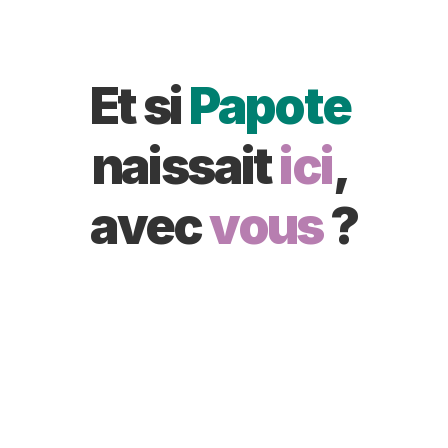
Et si 
Papote 
naissait 
ici
, 
avec 
vous
 ?