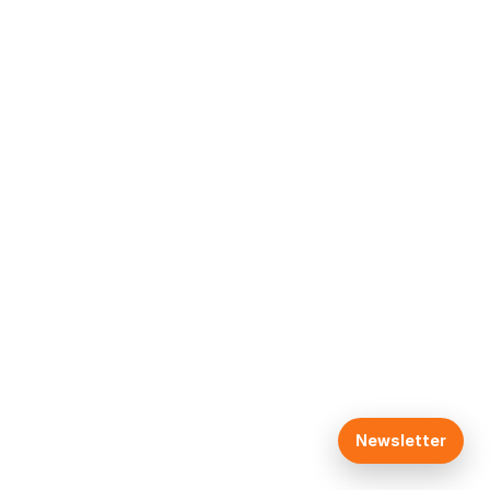
Mentions légales
Politique des cookies
Conditions générales de vente
FAQ
Partenaires
Contact
Maison d'Economie Solidaire
Newsletter