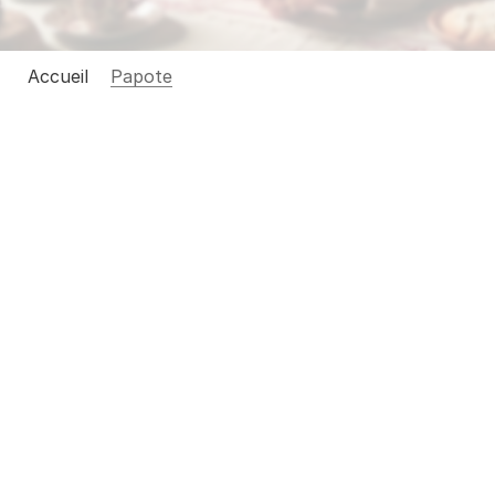
About
Accueil
Papote
COMMUNITY
Join
Events
Experts
Vieillir se
non.