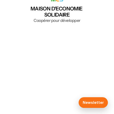
MAISON D'ECONOMIE 
SOLIDAIRE
Coopérer pour développer
Accueil
Le groupe MES
Ressources
Le PTCE
R&D
Histoire
Newsletter
Pays de Bray Emploi
Pays de Bray Services