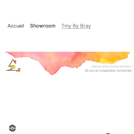
Accueil
Nos entreprises
Showroom
Tiny By Bray
Changelog
Pricing
RESOURCES
Blog
Careers
Docs