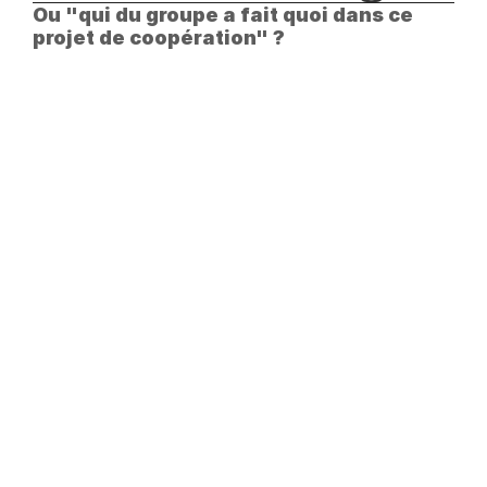
Ou "qui du groupe a fait quoi dans ce 
projet de coopération" ? 
maitrise d'ouvrage
son d'Economie Solidaire
du projet
ion de ressources et recherche de 
nt
locale et recherche de partenaires