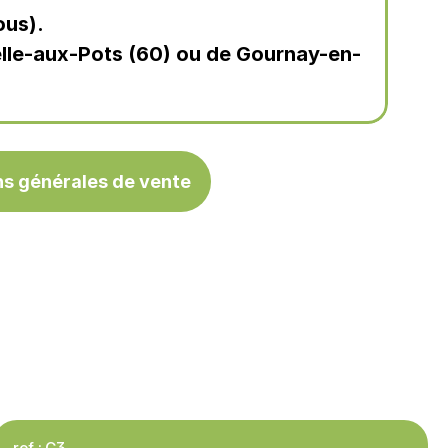
ous).
elle-aux-Pots (60) ou de Gournay-en-
ns générales de vente
ref : C3