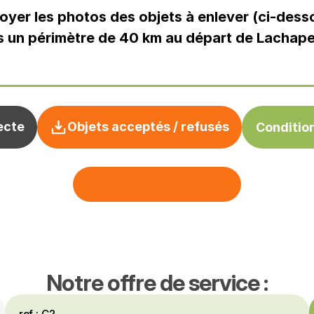
voyer les photos des objets à enlever (ci-dess
ans un périmètre de 40 km au départ de Lachap
ecte
Objets acceptés / refusés
Conditio
J
'
e
f
f
e
c
t
u
e
m
a
d
e
m
a
n
d
e
J'effectue ma demande
Notre offre de service :
ref : C2