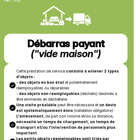
Débarras payant
("vide maison")
Cette prestation de service 
consiste à enlever 2 types 
d'objets :
- des objets en bon état
 et potentiellement 
réemployables ou réparables
- 
des objets non réemployables
 (déchets) destinés à 
être emmenés en déchèterie
Une visite préalable
 peut être nécessaire et 
un devis 
est systématiquement émis
(validation obligatoire)
L'enlèvement
, de part son volume et/ou sa distance, 
nécessite un temps de chargement, un temps de 
transport et/ou l'intervention de personnels plus 
important
.
Les petits objets réemployables sont triés par 