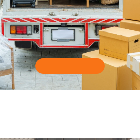
D
e
m
a
n
d
e
d
e
c
o
l
l
e
c
t
e
Demande de collecte