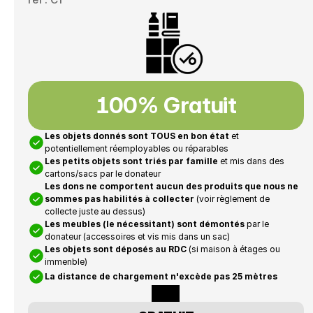
100% Gratuit
Les objets donnés sont TOUS en bon état
 et 
potentiellement réemployables ou réparables
Les petits objets sont triés par famille
 et mis dans des 
cartons/sacs par le donateur
Les dons ne comportent aucun des produits que nous ne 
sommes pas habilités à collecter
 (voir règlement de 
collecte juste au dessus)
Les meubles (le nécessitant) sont démontés
 par le 
donateur (accessoires et vis mis dans un sac)
Les objets sont déposés au RDC
 (si maison à étages ou 
immenble)
La distance de chargement n'excède pas 25 mètres