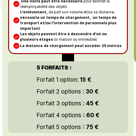
Une visite peut être nécessaire
 pour estimer la 
réemployabilité des objets
L'enlèvement, 
de part son volume et/ou sa distance, 
nécessite un temps de chargement,  un temps de 
transport et/ou l'intervention de personnels plus 
important
.
Les objets peuvent être à descendre d'un ou 
plusieurs étages
 (si maison ou immeuble)
La distance de chargement peut excéder 25 mètres
5 FORFAITS :
Forfait 1 option: 
15 €
F
orfait 2 options : 
30 €
Forfait 3 options : 
45 €
Forfait 4 options
 : 60 €
Forfait 5 options
 : 75 €