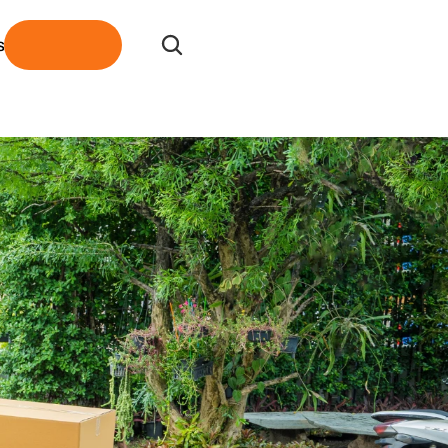
s
C
o
n
t
a
c
t
Contact