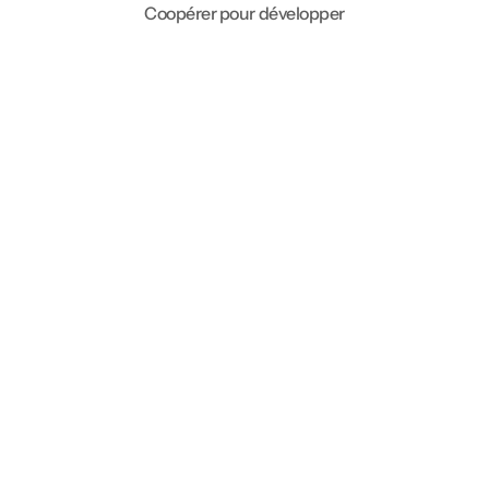
Coopérer pour développer
Accueil
Le groupe MES
Ressources
Le PTCE
R&D
Histoire
Pays de Bray Emploi
Pays de Bray Services
Alicias Formations
Les Sens du Bray