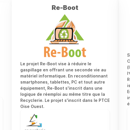
Re-Boot
S
C
Le projet Re-Boot vise à réduire le 
(
gaspillage en offrant une seconde vie au 
l
matériel informatique. En reconditionnant 
R
smartphones, tablettes, PC et tout autre 
i
équipement, Re-Boot s'inscrit dans une 
E
logique de réemploi au même titre que la 
i
Recyclerie. Le projet s'inscrit dans le PTCE 
é
Oise Ouest. 