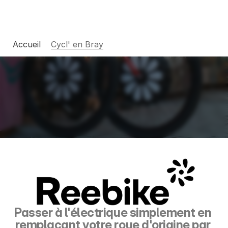
Nos entreprises
Accueil
Cycl' en Bray
Changelog
Pricing
RESOURCES
Blog
Careers
Docs
Passer à l'électrique simplement en 
remplaçant votre roue d'origine par 