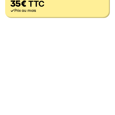
35€
 TTC
Prix au mois
sont les 