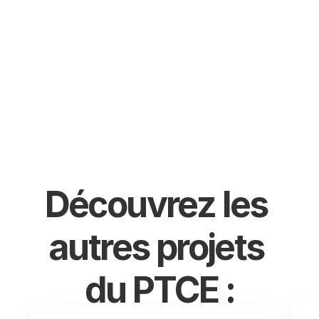
4 rue de la prairie
60650 Lachapelle-aux-
Pots
03 44 80 25 25
s.tiennot@eco-solidaire.fr
Découvrez les 
autres projets 
du PTCE :