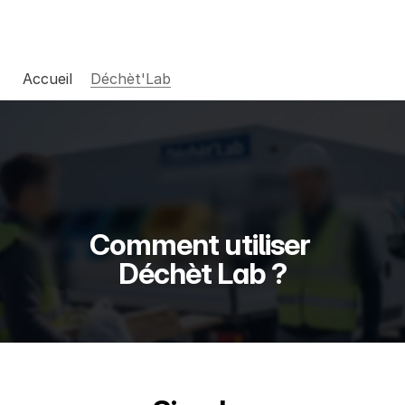
Nos entreprises
Accueil
Déchèt'Lab
Changelog
Pricing
Comment utiliser 
RESOURCES
Déchèt Lab ?
Blog
Careers
Docs