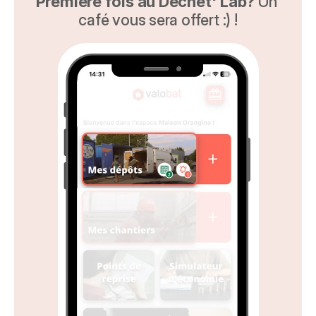
Première fois au Déchèt' Lab?
 Un 
café vous sera offert :) !