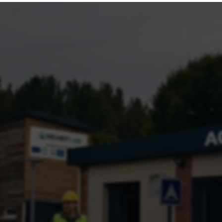
Déchèt’L